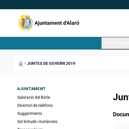
Direkt zum Inhalt
Saltar al contingut
Ajuntament d'Alaró
AJUNTAME
HOME
CHEVRON_RIGHT
JUNTES DE GOVERN 2019
AJUNTAMENT
Jun
Salutació del Batle
Directori de telèfons
Docu
Suggeriments
Sol·licituds i instàncies