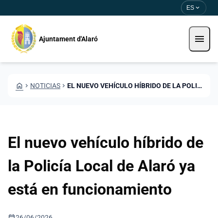
Pasar al contenido principal
Saltar al contingut
expand_more
ES
menu
Ajuntament d'Alaró
HOME
CHEVRON_RIGHT
NOTICIAS
CHEVRON_RIGHT
EL NUEVO VEHÍCULO HÍBRIDO DE LA POLICÍA LOCAL DE ALARÓ YA ESTÁ EN FUNCIONAMIENTO
El nuevo vehículo híbrido de
la Policía Local de Alaró ya
está en funcionamiento
calendar_today
26/06/2026