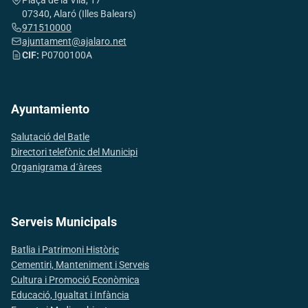
Plaça de la Vila, 17
07340, Alaró (Illes Balears)
971510000
ajuntament@ajalaro.net
CIF:
P0700100A
Ayuntamiento
Salutació del Batle
Directori telefònic del Municipi
Organigrama d´àrees
Serveis Municipals
Batlia i Patrimoni Històric
Cementiri, Manteniment i Serveis
Cultura i Promoció Econòmica
Educació, Igualtat i Infància