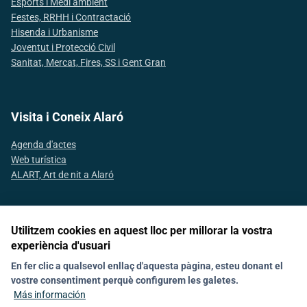
Esports i Medi ambient
Festes, RRHH i Contractació
Hisenda i Urbanisme
Joventut i Protecció Civil
Sanitat, Mercat, Fires, SS i Gent Gran
Visita i Coneix Alaró
Agenda d'actes
Web turística
ALART, Art de nit a Alaró
Utilitzem cookies en aquest lloc per millorar la vostra
Síguenos en las redes sociales
experiència d'usuari
En fer clic a qualsevol enllaç d'aquesta pàgina, esteu donant el
vostre consentiment perquè configurem les galetes.
Noticias
Política de galetes (Cookies)
Agenda
Contacto
Más información
Declaració d'accesibilitat