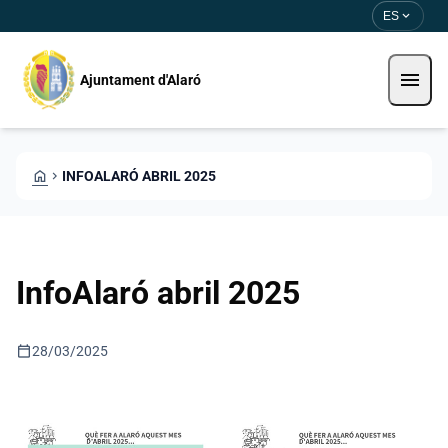
Pasar al contenido principal
Saltar al contingut
expand_more
ES
menu
Ajuntament d'Alaró
HOME
CHEVRON_RIGHT
INFOALARÓ ABRIL 2025
InfoAlaró abril 2025
calendar_today
28/03/2025