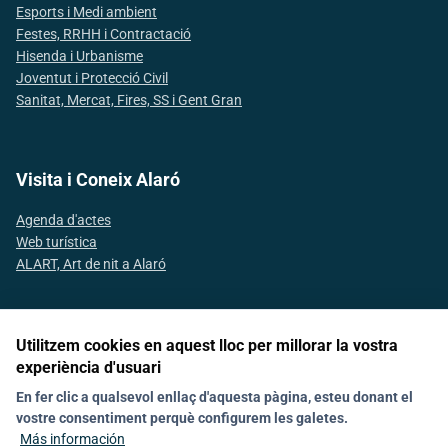
Esports i Medi ambient
Festes, RRHH i Contractació
Hisenda i Urbanisme
Joventut i Protecció Civil
Sanitat, Mercat, Fires, SS i Gent Gran
Visita i Coneix Alaró
Agenda d'actes
Web turística
ALART, Art de nit a Alaró
Utilitzem cookies en aquest lloc per millorar la vostra
Síguenos en las redes sociales
experiència d'usuari
En fer clic a qualsevol enllaç d'aquesta pàgina, esteu donant el
vostre consentiment perquè configurem les galetes.
Noticias
Política de galetes (Cookies)
Agenda
Contacto
Más información