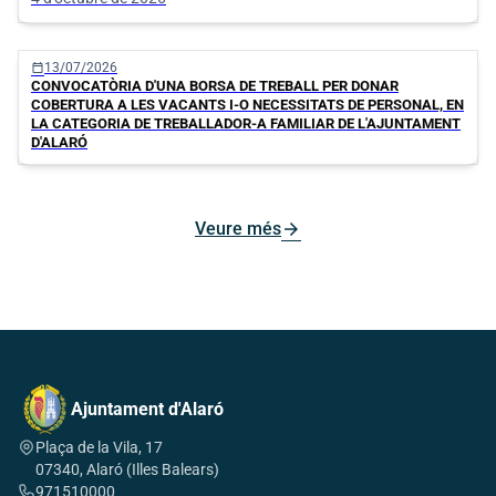
calendar_today
13/07/2026
CONVOCATÒRIA D'UNA BORSA DE TREBALL PER DONAR
COBERTURA A LES VACANTS I-O NECESSITATS DE PERSONAL, EN
LA CATEGORIA DE TREBALLADOR-A FAMILIAR DE L'AJUNTAMENT
D'ALARÓ
arrow_forward
Veure més
Ajuntament d'Alaró
Plaça de la Vila, 17
07340, Alaró (Illes Balears)
971510000