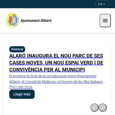
Direkt zum Inhalt
Saltar al contingut
expand_more
CA
menu
Ajuntament d'Alaró
Ajuntament d'Alaró
Destacat
ALARÓ INAUGURA EL NOU PARC DE SES
CASES NOVES, UN NOU ESPAI VERD I DE
CONVIVÈNCIA PER AL MUNICIPI
El projecte és fruit de la col·laboració entre l'Ajuntament
d'Alaró, el Consell de Mallorca i el Govern de les Illes Balears,
calendar_today
07/08/2026
que han fet possible la transformació d'aquest espai en un
nou punt de trobada per als veïns i veïnes
Llegir més
chevron_left
chevron_right