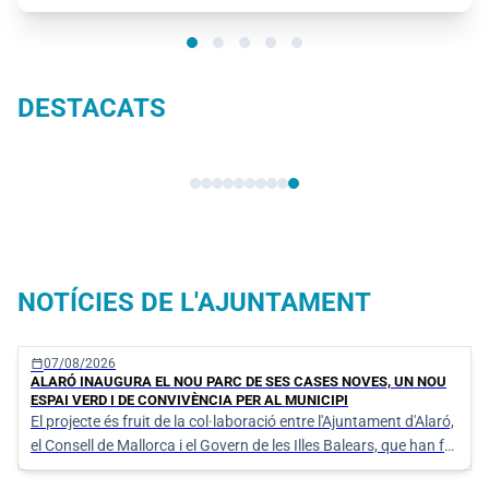
DESTACATS
Seu electrònica
NOTÍCIES DE L'AJUNTAMENT
calendar_today
07/08/2026
ALARÓ INAUGURA EL NOU PARC DE SES CASES NOVES, UN NOU
ESPAI VERD I DE CONVIVÈNCIA PER AL MUNICIPI
El projecte és fruit de la col·laboració entre l'Ajuntament d'Alaró,
el Consell de Mallorca i el Govern de les Illes Balears, que han fet
possible la transformació d'aquest espai en un nou punt de