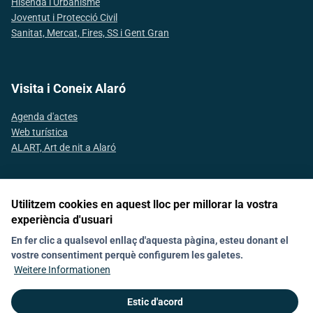
Hisenda i Urbanisme
Joventut i Protecció Civil
Sanitat, Mercat, Fires, SS i Gent Gran
Visita i Coneix Alaró
Agenda d'actes
Web turística
ALART, Art de nit a Alaró
Utilitzem cookies en aquest lloc per millorar la vostra
Segueix-nos a les xarxes socials
experiència d'usuari
En fer clic a qualsevol enllaç d'aquesta pàgina, esteu donant el
vostre consentiment perquè configurem les galetes.
Nachrichten
Política de galetes (Cookies)
Agenda
Kontakt
Weitere Informationen
Declaració d'accesibilitat
Estic d'acord