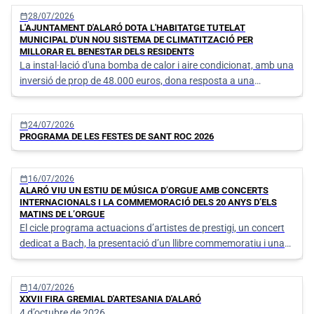
trobada per als veïns i veïnes
calendar_today
28/07/2026
L'AJUNTAMENT D'ALARÓ DOTA L'HABITATGE TUTELAT
MUNICIPAL D'UN NOU SISTEMA DE CLIMATITZACIÓ PER
MILLORAR EL BENESTAR DELS RESIDENTS
La instal·lació d'una bomba de calor i aire condicionat, amb una
inversió de prop de 48.000 euros, dona resposta a una
necessitat pendent des de la posada en marxa del servei
calendar_today
24/07/2026
PROGRAMA DE LES FESTES DE SANT ROC 2026
calendar_today
16/07/2026
ALARÓ VIU UN ESTIU DE MÚSICA D’ORGUE AMB CONCERTS
INTERNACIONALS I LA COMMEMORACIÓ DELS 20 ANYS D’ELS
MATINS DE L’ORGUE
El cicle programa actuacions d’artistes de prestigi, un concert
dedicat a Bach, la presentació d’un llibre commemoratiu i una
cita especial pel IV Centenari de l’església de Sant Bartomeu.
calendar_today
14/07/2026
XXVII FIRA GREMIAL D'ARTESANIA D'ALARÓ
4 d’octubre de 2026