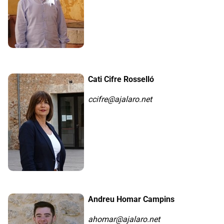
Cati Cifre Rosselló
ccifre@ajalaro.net
Andreu Homar Campins
ahomar@ajalaro.net