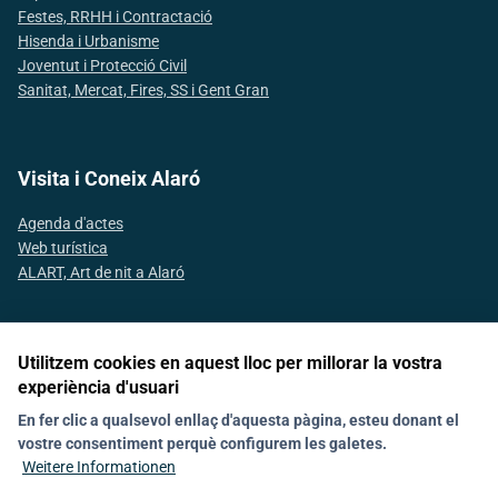
Festes, RRHH i Contractació
Hisenda i Urbanisme
Joventut i Protecció Civil
Sanitat, Mercat, Fires, SS i Gent Gran
Visita i Coneix Alaró
Agenda d'actes
Web turística
ALART, Art de nit a Alaró
Utilitzem cookies en aquest lloc per millorar la vostra
Segueix-nos a les xarxes socials
experiència d'usuari
En fer clic a qualsevol enllaç d'aquesta pàgina, esteu donant el
vostre consentiment perquè configurem les galetes.
Nachrichten
Política de galetes (Cookies)
Agenda
Kontakt
Weitere Informationen
Declaració d'accesibilitat