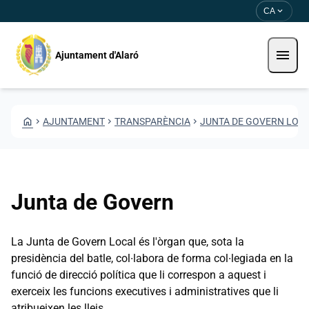
Direkt zum Inhalt
Saltar al contingut
expand_more
CA
menu
Ajuntament d'Alaró
HOME
CHEVRON_RIGHT
AJUNTAMENT
CHEVRON_RIGHT
TRANSPARÈNCIA
CHEVRON_RIGHT
JUNTA DE GOVERN LOC
Junta de Govern
La Junta de Govern Local és l'òrgan que, sota la
presidència del batle, col∙labora de forma col∙legiada en la
funció de direcció política que li correspon a aquest i
exerceix les funcions executives i administratives que li
atribueixen les lleis.