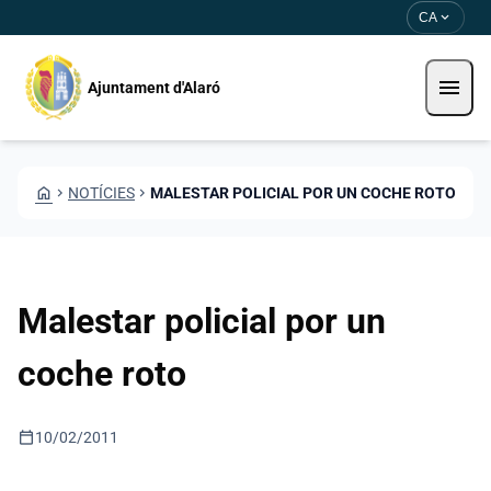
Vés al contingut
Saltar al contingut
expand_more
CA
menu
Ajuntament d'Alaró
HOME
CHEVRON_RIGHT
NOTÍCIES
CHEVRON_RIGHT
MALESTAR POLICIAL POR UN COCHE ROTO
Malestar policial por un
coche roto
calendar_today
10/02/2011