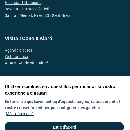
Hisenda i Urbanisme
Joventut i Protecció Civil
Sanitat, Mercat, Fires, SS i Gent Gran
Visita i Coneix Alaró
Agenda d'actes
Web turística
ALART, Art de nit a Alaró
Utilitzem cookies en aquest lloc per millorar la vostra
Segueix-nos a les xarxes socials
experiència d'usuari
En fer clic a qualsevol enllaç d'aquesta pàgina, esteu donant el
vostre consentiment perquè configurem les galetes.
Avís Legal
Política de galetes (Cookies)
Protecció de dades
Contacte
Més informació
Declaració d'accesibilitat
Estic d'acord