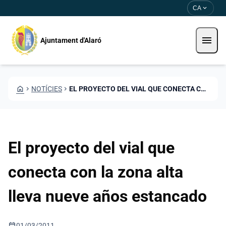
Vés al contingut
Saltar al contingut
expand_more
CA
menu
Ajuntament d'Alaró
HOME
CHEVRON_RIGHT
NOTÍCIES
CHEVRON_RIGHT
EL PROYECTO DEL VIAL QUE CONECTA CON LA ZONA ALTA LLEVA NUEVE AÑOS ESTANCADO
El proyecto del vial que
conecta con la zona alta
lleva nueve años estancado
calendar_today
01/03/2011