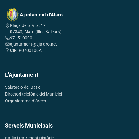
Ajuntament d'Alaró
Plaça de la Vila, 17
07340, Alaró (Illes Balears)
971510000
ajuntament@ajalaro.net
CIF:
P0700100A
L'Ajuntament
Salutació del Batle
Directori telefònic del Municipi
Organigrama d´àrees
Serveis Municipals
Batlia i Patrimoni Històric