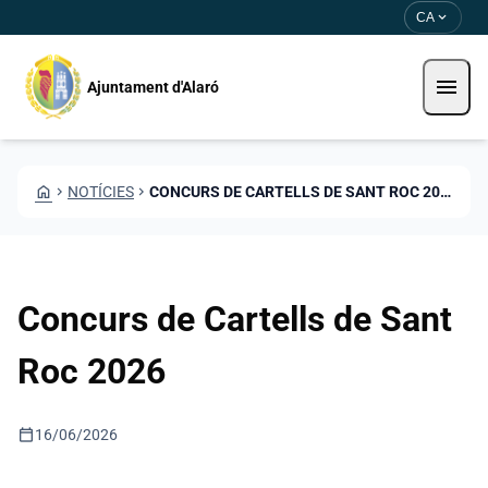
Vés al contingut
Saltar al contingut
expand_more
CA
menu
Ajuntament d'Alaró
HOME
CHEVRON_RIGHT
NOTÍCIES
CHEVRON_RIGHT
CONCURS DE CARTELLS DE SANT ROC 2026
Concurs de Cartells de Sant
Roc 2026
calendar_today
16/06/2026