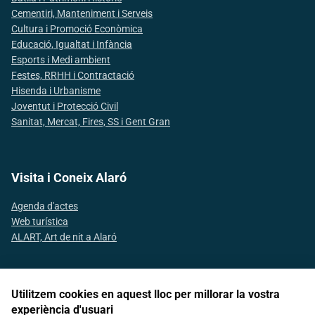
Cementiri, Manteniment i Serveis
Cultura i Promoció Econòmica
Educació, Igualtat i Infància
Esports i Medi ambient
Festes, RRHH i Contractació
Hisenda i Urbanisme
Joventut i Protecció Civil
Sanitat, Mercat, Fires, SS i Gent Gran
Visita i Coneix Alaró
Agenda d'actes
Web turística
ALART, Art de nit a Alaró
Utilitzem cookies en aquest lloc per millorar la vostra
Segueix-nos a les xarxes socials
experiència d'usuari