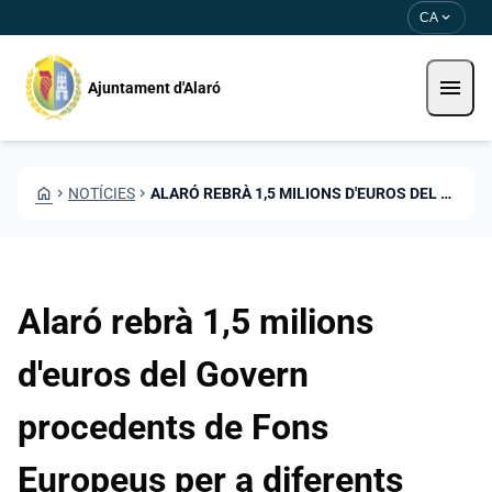
Vés al contingut
Saltar al contingut
expand_more
CA
menu
Ajuntament d'Alaró
HOME
CHEVRON_RIGHT
NOTÍCIES
CHEVRON_RIGHT
ALARÓ REBRÀ 1,5 MILIONS D'EUROS DEL GOVERN PROCEDENTS DE FONS EUROPEUS PER A DIFERENTS INVERSIONS
Alaró rebrà 1,5 milions
d'euros del Govern
procedents de Fons
Europeus per a diferents