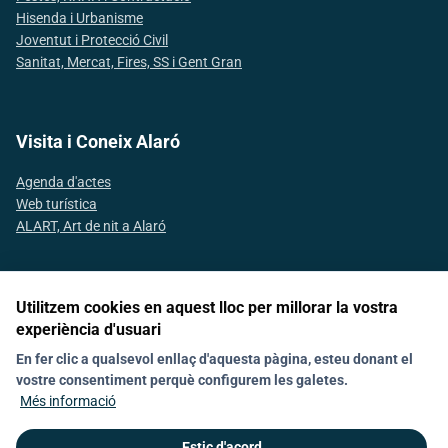
Hisenda i Urbanisme
Joventut i Protecció Civil
Sanitat, Mercat, Fires, SS i Gent Gran
Visita i Coneix Alaró
Agenda d'actes
Web turística
ALART, Art de nit a Alaró
Utilitzem cookies en aquest lloc per millorar la vostra
Segueix-nos a les xarxes socials
experiència d'usuari
En fer clic a qualsevol enllaç d'aquesta pàgina, esteu donant el
vostre consentiment perquè configurem les galetes.
Avís Legal
Política de galetes (Cookies)
Protecció de dades
Contacte
Més informació
Declaració d'accesibilitat
Estic d'acord