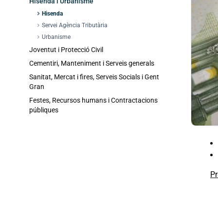
Hisenda i Urbanisme
chevron_right
Hisenda
chevron_right
Servei Agència Tributària
chevron_right
Urbanisme
Joventut i Protecció Civil
Cementiri, Manteniment i Serveis generals
Sanitat, Mercat i fires, Serveis Socials i Gent
Gran
Festes, Recursos humans i Contractacions
públiques
Pr