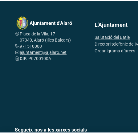
Ajuntament d'Alaró
L'Ajuntament
Plaça de la Vila, 17
Salutació del Batle
07340, Alaró (Illes Balears)
Directori telefònic del 
971510000
Organigrama d´àrees
ajuntament@ajalaro.net
CIF:
P0700100A
Segueix-nos a les xarxes socials