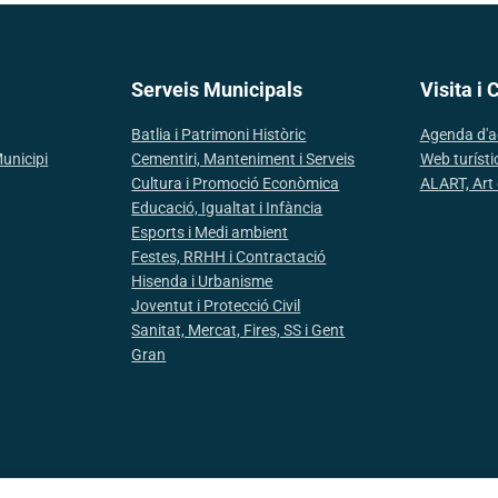
Serveis Municipals
Visita i 
Batlia i Patrimoni Històric
Agenda d'a
Municipi
Cementiri, Manteniment i Serveis
Web turísti
Cultura i Promoció Econòmica
ALART, Art 
Educació, Igualtat i Infància
Esports i Medi ambient
Festes, RRHH i Contractació
Hisenda i Urbanisme
Joventut i Protecció Civil
Sanitat, Mercat, Fires, SS i Gent
Gran
Avís Legal
Política de gale