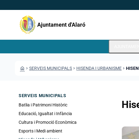
Vés al contingut
Saltar al contingut
Ajuntament d'Alaró
AJUNTAME
HOME
CHEVRON_RIGHT
SERVEIS MUNICIPALS
CHEVRON_RIGHT
HISENDA I URBANISME
CHEVRON_RIGHT
HISE
SERVEIS MUNICIPALS
His
Batlia i Patrimoni Històric
Educació, Igualtat i Infància
Cultura i Promoció Econòmica
Esports i Medi ambient