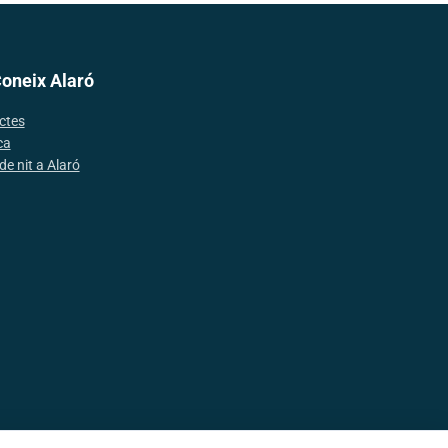
Coneix Alaró
ctes
ca
de nit a Alaró
tes (Cookies)
Protecció de dades
Contacte
Declaració d'accesibilitat