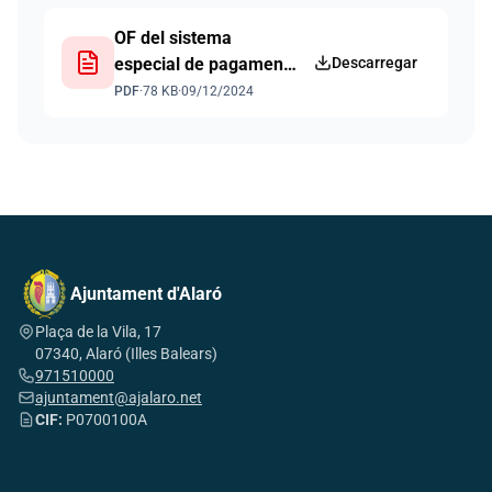
OF del sistema
especial de pagament
Descarregar
fraccionat de tributs
PDF
·
78 KB
·
09/12/2024
Ajuntament d'Alaró
Plaça de la Vila, 17
07340, Alaró (Illes Balears)
971510000
ajuntament@ajalaro.net
CIF:
P0700100A