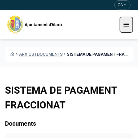
Vés al contingut
Saltar al contingut
expand_more
CA
menu
Ajuntament d'Alaró
HOME
CHEVRON_RIGHT
ARXIUS I DOCUMENTS
CHEVRON_RIGHT
SISTEMA DE PAGAMENT FRACCIONAT
SISTEMA DE PAGAMENT
FRACCIONAT
Documents