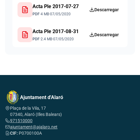
Acta Ple 2017-07-27
Descarregar
PDF
·
4 MB
·
07/05/2020
Acta Ple 2017-08-31
Descarregar
PDF
·
2.4 MB
·
07/05/2020
Ajuntament d'Alaró
Plaça de la Vila, 17
07340, Alaró (Illes Balears)
971510000
ajuntament@ajalaro.net
CIF:
P0700100A