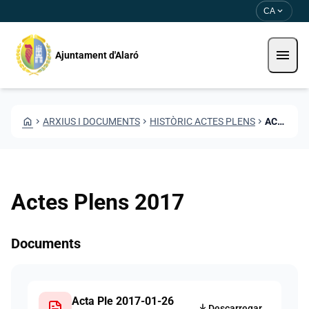
Vés al contingut
Saltar al contingut
expand_more
CA
menu
Ajuntament d'Alaró
HOME
CHEVRON_RIGHT
ARXIUS I DOCUMENTS
CHEVRON_RIGHT
HISTÒRIC ACTES PLENS
CHEVRON_RIGHT
ACTES PLENS 2017
Actes Plens 2017
Documents
Acta Ple 2017-01-26
Descarregar