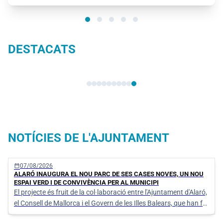
DESTACATS
Seu electrònica
NOTÍCIES DE L'AJUNTAMENT
calendar_today
07/08/2026
ALARÓ INAUGURA EL NOU PARC DE SES CASES NOVES, UN NOU
ESPAI VERD I DE CONVIVÈNCIA PER AL MUNICIPI
El projecte és fruit de la col·laboració entre l'Ajuntament d'Alaró,
el Consell de Mallorca i el Govern de les Illes Balears, que han fet
possible la transformació d'aquest espai en un nou punt de