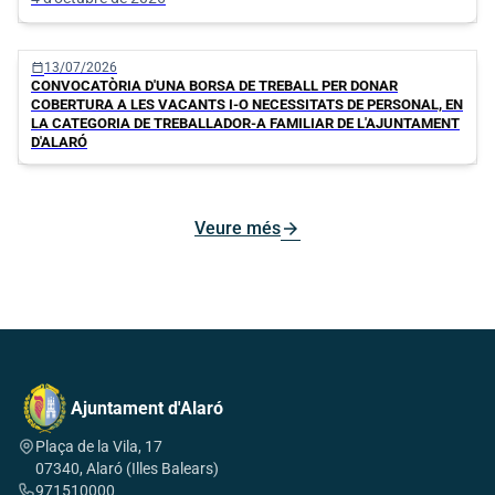
calendar_today
13/07/2026
CONVOCATÒRIA D'UNA BORSA DE TREBALL PER DONAR
COBERTURA A LES VACANTS I-O NECESSITATS DE PERSONAL, EN
LA CATEGORIA DE TREBALLADOR-A FAMILIAR DE L'AJUNTAMENT
D'ALARÓ
arrow_forward
Veure més
Ajuntament d'Alaró
Plaça de la Vila, 17
07340, Alaró (Illes Balears)
971510000