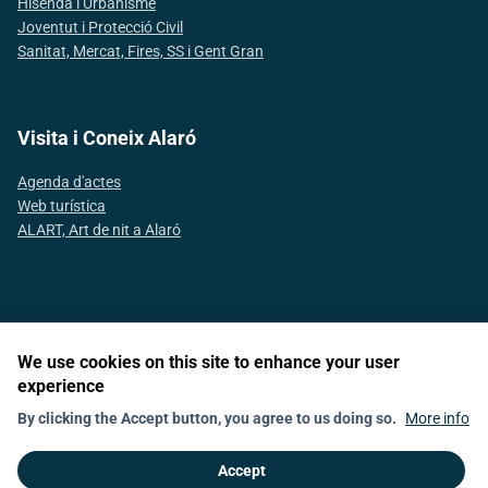
Hisenda i Urbanisme
Joventut i Protecció Civil
Sanitat, Mercat, Fires, SS i Gent Gran
Visita i Coneix Alaró
Agenda d'actes
Web turística
ALART, Art de nit a Alaró
Segueix-nos a les xarxes socials
We use cookies on this site to enhance your user
experience
News
Política de galetes (Cookies)
Shedule
Contact
By clicking the Accept button, you agree to us doing so.
More info
Declaració d'accesibilitat
Accept