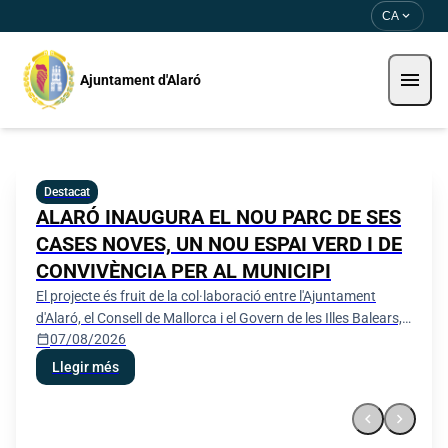
Skip to main content
Saltar al contingut
expand_more
CA
menu
Ajuntament d'Alaró
Ajuntament d'Alaró
Destacat
ALARÓ INAUGURA EL NOU PARC DE SES
CASES NOVES, UN NOU ESPAI VERD I DE
CONVIVÈNCIA PER AL MUNICIPI
El projecte és fruit de la col·laboració entre l'Ajuntament
d'Alaró, el Consell de Mallorca i el Govern de les Illes Balears,
calendar_today
07/08/2026
que han fet possible la transformació d'aquest espai en un
nou punt de trobada per als veïns i veïnes
Llegir més
chevron_left
chevron_right