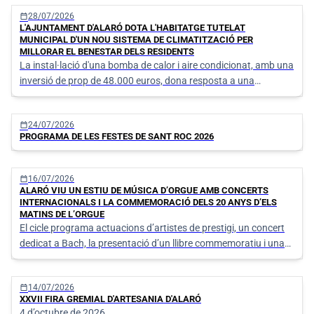
trobada per als veïns i veïnes
calendar_today
28/07/2026
L'AJUNTAMENT D'ALARÓ DOTA L'HABITATGE TUTELAT
MUNICIPAL D'UN NOU SISTEMA DE CLIMATITZACIÓ PER
MILLORAR EL BENESTAR DELS RESIDENTS
La instal·lació d'una bomba de calor i aire condicionat, amb una
inversió de prop de 48.000 euros, dona resposta a una
necessitat pendent des de la posada en marxa del servei
calendar_today
24/07/2026
PROGRAMA DE LES FESTES DE SANT ROC 2026
calendar_today
16/07/2026
ALARÓ VIU UN ESTIU DE MÚSICA D’ORGUE AMB CONCERTS
INTERNACIONALS I LA COMMEMORACIÓ DELS 20 ANYS D’ELS
MATINS DE L’ORGUE
El cicle programa actuacions d’artistes de prestigi, un concert
dedicat a Bach, la presentació d’un llibre commemoratiu i una
cita especial pel IV Centenari de l’església de Sant Bartomeu.
calendar_today
14/07/2026
XXVII FIRA GREMIAL D'ARTESANIA D'ALARÓ
4 d’octubre de 2026