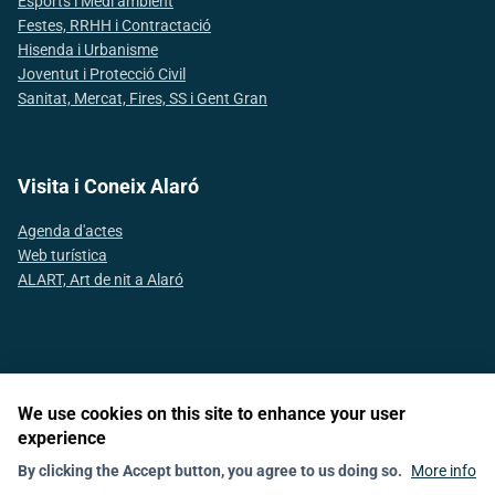
Esports i Medi ambient
Festes, RRHH i Contractació
Hisenda i Urbanisme
Joventut i Protecció Civil
Sanitat, Mercat, Fires, SS i Gent Gran
Visita i Coneix Alaró
Agenda d'actes
Web turística
ALART, Art de nit a Alaró
Segueix-nos a les xarxes socials
We use cookies on this site to enhance your user
experience
News
Política de galetes (Cookies)
Shedule
Contact
By clicking the Accept button, you agree to us doing so.
More info
Declaració d'accesibilitat