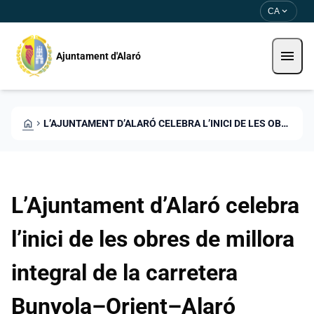
Skip to main content
Saltar al contingut
expand_more
CA
menu
Ajuntament d'Alaró
HOME
CHEVRON_RIGHT
L’AJUNTAMENT D’ALARÓ CELEBRA L’INICI DE LES OBRES DE MILLORA INTEGRAL DE LA CARRETERA BUNYOLA–ORIENT–ALARÓ
L’Ajuntament d’Alaró celebra
l’inici de les obres de millora
integral de la carretera
Bunyola–Orient–Alaró