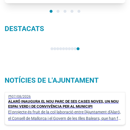
DESTACATS
Seu electrònica
NOTÍCIES DE L'AJUNTAMENT
calendar_today
07/08/2026
ALARÓ INAUGURA EL NOU PARC DE SES CASES NOVES, UN NOU
ESPAI VERD I DE CONVIVÈNCIA PER AL MUNICIPI
El projecte és fruit de la col·laboració entre l'Ajuntament d'Alaró,
el Consell de Mallorca i el Govern de les Illes Balears, que han fet
possible la transformació d'aquest espai en un nou punt de