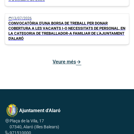
calendar_today
13/07/2026
CONVOCATÒRIA D'UNA BORSA DE TREBALL PER DONAR
COBERTURA A LES VACANTS I-O NECESSITATS DE PERSONAL, EN
LA CATEGORIA DE TREBALLADOR-A FAMILIAR DE L'AJUNTAMENT
D'ALARÓ
arrow_forward
Veure més
Ajuntament d'Alaró
Plaça de la Vila, 17
07340, Alaró (Illes Balears)
971510000