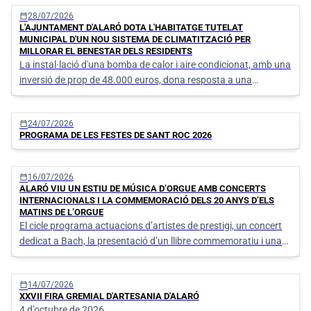
trobada per als veïns i veïnes
calendar_today
28/07/2026
L'AJUNTAMENT D'ALARÓ DOTA L'HABITATGE TUTELAT
MUNICIPAL D'UN NOU SISTEMA DE CLIMATITZACIÓ PER
MILLORAR EL BENESTAR DELS RESIDENTS
La instal·lació d'una bomba de calor i aire condicionat, amb una
inversió de prop de 48.000 euros, dona resposta a una
necessitat pendent des de la posada en marxa del servei
calendar_today
24/07/2026
PROGRAMA DE LES FESTES DE SANT ROC 2026
calendar_today
16/07/2026
ALARÓ VIU UN ESTIU DE MÚSICA D’ORGUE AMB CONCERTS
INTERNACIONALS I LA COMMEMORACIÓ DELS 20 ANYS D’ELS
MATINS DE L’ORGUE
El cicle programa actuacions d’artistes de prestigi, un concert
dedicat a Bach, la presentació d’un llibre commemoratiu i una
cita especial pel IV Centenari de l’església de Sant Bartomeu.
calendar_today
14/07/2026
XXVII FIRA GREMIAL D'ARTESANIA D'ALARÓ
4 d’octubre de 2026