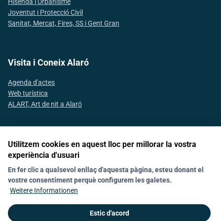
Hisenda i Urbanisme
Joventut i Protecció Civil
Sanitat, Mercat, Fires, SS i Gent Gran
Visita i Coneix Alaró
Agenda d'actes
Web turística
ALART, Art de nit a Alaró
Utilitzem cookies en aquest lloc per millorar la vostra
Segueix-nos a les xarxes socials
experiència d'usuari
En fer clic a qualsevol enllaç d'aquesta pàgina, esteu donant el
vostre consentiment perquè configurem les galetes.
Nachrichten
Política de galetes (Cookies)
Agenda
Kontakt
Weitere Informationen
Declaració d'accesibilitat
Estic d'acord