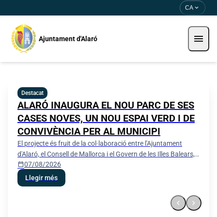
Direkt zum Inhalt
Saltar al contingut
expand_more
CA
menu
Ajuntament d'Alaró
Ajuntament d'Alaró
Destacat
ALARÓ INAUGURA EL NOU PARC DE SES
CASES NOVES, UN NOU ESPAI VERD I DE
CONVIVÈNCIA PER AL MUNICIPI
El projecte és fruit de la col·laboració entre l'Ajuntament
d'Alaró, el Consell de Mallorca i el Govern de les Illes Balears,
calendar_today
07/08/2026
que han fet possible la transformació d'aquest espai en un
nou punt de trobada per als veïns i veïnes
Llegir més
chevron_left
chevron_right