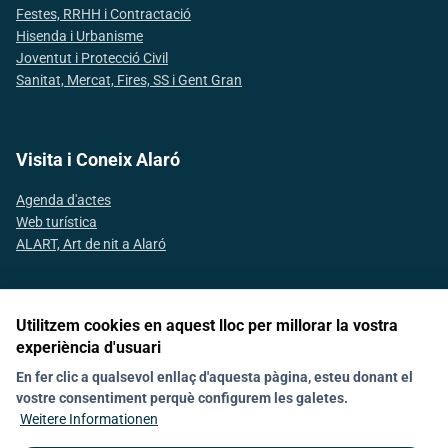
Festes, RRHH i Contractació
Hisenda i Urbanisme
Joventut i Protecció Civil
Sanitat, Mercat, Fires, SS i Gent Gran
Visita i Coneix Alaró
Agenda d'actes
Web turística
ALART, Art de nit a Alaró
Utilitzem cookies en aquest lloc per millorar la vostra
Segueix-nos a les xarxes socials
experiència d'usuari
En fer clic a qualsevol enllaç d'aquesta pàgina, esteu donant el
vostre consentiment perquè configurem les galetes.
Nachrichten
Política de galetes (Cookies)
Agenda
Kontakt
Weitere Informationen
Declaració d'accesibilitat