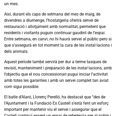
un mes.
Així, durant els caps de setmana del mes de maig, de
divendres a diumenge, l’hostatgeria oferirà servei de
restauració i allotjament amb normalitat, permetent que
residents i visitants puguin continuar gaudint de l’espai.
Entre setmana, en canvi, no hi haurà servei al públic pero si
que s’assegurà en tot moment la cura de les instal·lacions i
dels animals.
Aquest període també servirà per dur a terme tasques de
revisió, manteniment i preparació de les instal·lacions, amb
l’objectiu que el nou concessionari pugui iniciar l’activitat
amb totes les garanties i amb un servei complet tan aviat
com sigui possible.
El batle d’Alaró, Llorenç Perelló, ha destacat que “des de
l’Ajuntament i la Fundació Es Castell s’està fent un esforç
important per mantenir viu el servei i assegurar que el
Castell continuï essent un espai de referència per al poble i