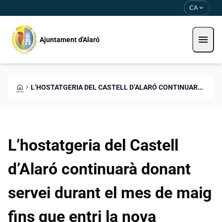
Direkt zum Inhalt
Saltar al contingut
expand_more
CA
menu
Ajuntament d'Alaró
HOME
CHEVRON_RIGHT
L’HOSTATGERIA DEL CASTELL D’ALARÓ CONTINUARÀ DONANT SERVEI DURANT EL MES DE MAIG FINS QUE ENTRI LA NOVA CONCESSIÓ
L’hostatgeria del Castell
d’Alaró continuarà donant
servei durant el mes de maig
fins que entri la nova