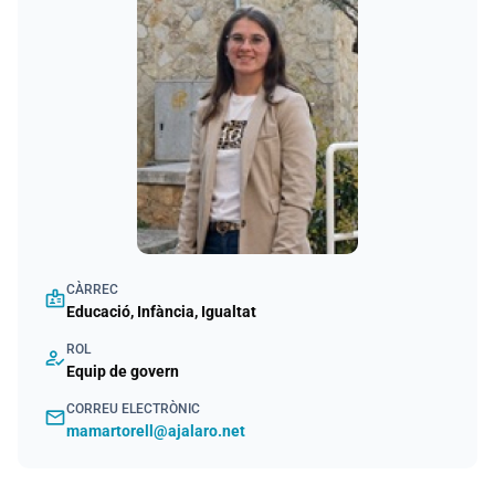
CÀRREC
badge
Educació, Infància, Igualtat
ROL
how_to_reg
Equip de govern
CORREU ELECTRÒNIC
email
mamartorell@ajalaro.net