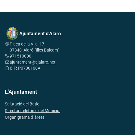
Ajuntament d'Alaró
Plaça de la Vila, 17
07340, Alaró (Illes Balears)
971510000
ajuntament@ajalaro.net
CIF:
P0700100A
L'Ajuntament
Salutació del Batle
Directori telefònic del Municipi
Organigrama d´àrees