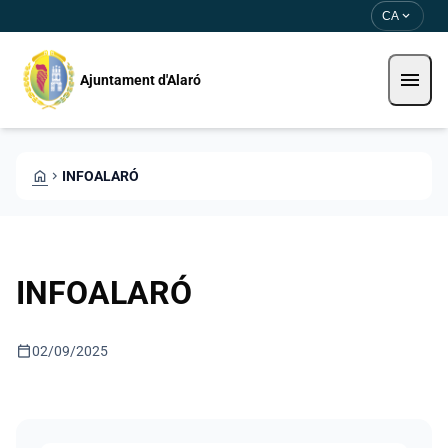
Direkt zum Inhalt
Saltar al contingut
expand_more
CA
menu
Ajuntament d'Alaró
HOME
CHEVRON_RIGHT
INFOALARÓ
INFOALARÓ
calendar_today
02/09/2025