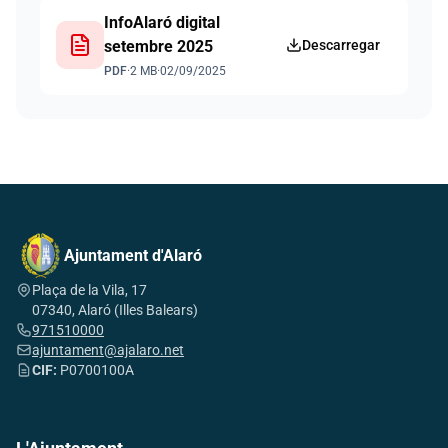
InfoAlaró digital
setembre 2025
Descarregar
PDF
·
2 MB
·
02/09/2025
Ajuntament d'Alaró
Plaça de la Vila, 17
07340, Alaró (Illes Balears)
971510000
ajuntament@ajalaro.net
CIF:
P0700100A